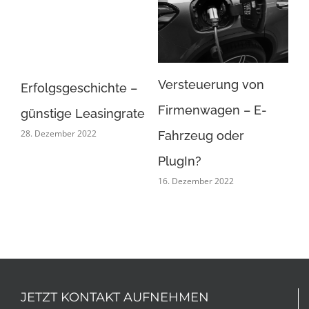
Versteuerung von
Au
Erfolgsgeschichte –
uto
Firmenwagen – E-
wa
günstige Leasingrate
28. Dezember 2022
Fahrzeug oder
be
11.
PlugIn?
16. Dezember 2022
JETZT KONTAKT AUFNEHMEN