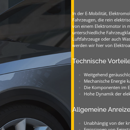
In der E-Mobilität, Elektromo
Fahrzeugen, die rein elektri
von einem Elektromotor in 
unterschiedliche Fahrzeugkl
Luftfahrzeuge oder auch Wa
werden wir hier von Elektroa
Technische Vorteil
Weitgehend geräuschl
Mechanische Energie ka
Die Komponenten im El
Hohe Dynamik der elek
Allgemeine Anreiz
Unabhängig von der k
Emissionen von Feinst