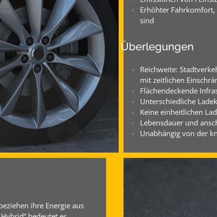
Erhöhter Fahrkomfort, d
sind
Überlegungen
Reichweite: Stadtverke
mit zeitlichen Einschr
Flächendeckende Infras
Unterschiedliche Lade
Keine einheitlichen La
Lebensdauer und ansch
Unabhängig von der k
beziehen ihre Energie aus
Hybrid“ bedeutet es