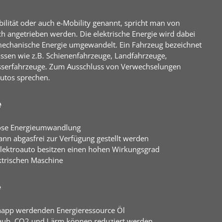
bilität oder auch e-Mobility genannt, spricht man von
sch angetrieben werden. Die elektrische Energie wird dabei
mechanische Energie umgewandelt. Ein Fahrzeug bezeichnet
assen wie z.B. Schienenfahrzeuge, Landfahrzeuge,
sserfahrzeuge. Zum Ausschluss von Verwechselungen
utos sprechen.​
e
ose Energieumwandlung
nn abgasfrei zur Verfügung gestellt werden
ektroauto besitzen einen hohen Wirkungsgrad
trischen Maschine
e
napp werdenden Energieressource Öl
aub, CO2 und Lärm können reduziert werden