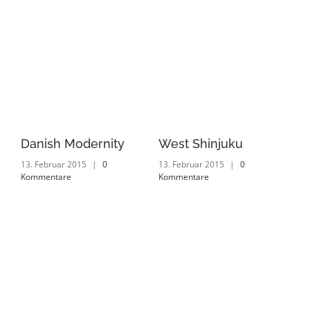
Danish Modernity
West Shinjuku
Ma
13. Februar 2015
|
0
13. Februar 2015
|
0
13.
Kommentare
Kommentare
Ko